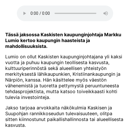
Tässä jaksossa Kaskisten kaupunginjohtaja Markku
Lumio kertoo kaupungin haasteista ja
mahdollisuuksista.
Lumio on ollut Kaskisten kaupunginjohtajana yli kaksi
vuotta ja puhuu kaupungin teollisesta kasvusta,
kulttuuriperinnöstä sekä alueellisen yhteistyön
merkityksestä lähikaupunkien, Kristiinankaupungin ja
Närpiön, kanssa. Hän käsittelee myös väestön
vähenemistä ja tuoretta pettymystä peruuntuneesta
tehdasprojektista, mutta katsoo toiveikkaasti kohti
tulevia investointeja.
Jakso tarjoaa arvokkaita näkökulmia Kaskisen ja
Suupohjan rannikkoseudun tulevaisuuteen, olitpa
sitten kiinnostunut paikallishallinnosta tai alueellisesta
kasvusta.