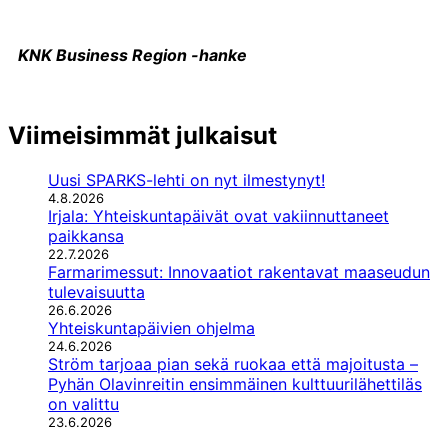
KNK Business Region ‍-hanke
Viimeisimmät julkaisut
Uusi SPARKS-lehti on nyt ilmestynyt!
4.8.2026
Irjala: Yhteiskuntapäivät ovat vakiinnuttaneet
paikkansa
22.7.2026
Farmarimessut: Innovaatiot rakentavat maaseudun
tulevaisuutta
26.6.2026
Yhteiskuntapäivien ohjelma
24.6.2026
Ström tarjoaa pian sekä ruokaa että majoitusta –
Pyhän Olavinreitin ensimmäinen kulttuurilähettiläs
on valittu
23.6.2026