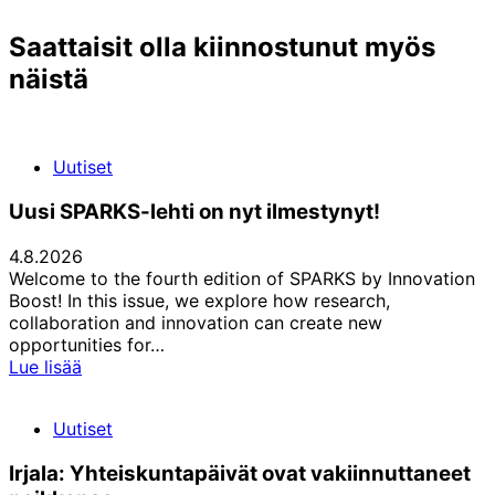
Saattaisit olla kiinnostunut myös
näistä
Uutiset
Uusi SPARKS-lehti on nyt ilmestynyt!
4.8.2026
Welcome to the fourth edition of SPARKS by Innovation
Boost! In this issue, we explore how research,
collaboration and innovation can create new
opportunities for…
Uusi
Lue lisää
SPARKS-
lehti
Uutiset
on
nyt
Irjala: Yhteiskuntapäivät ovat vakiinnuttaneet
ilmestynyt!