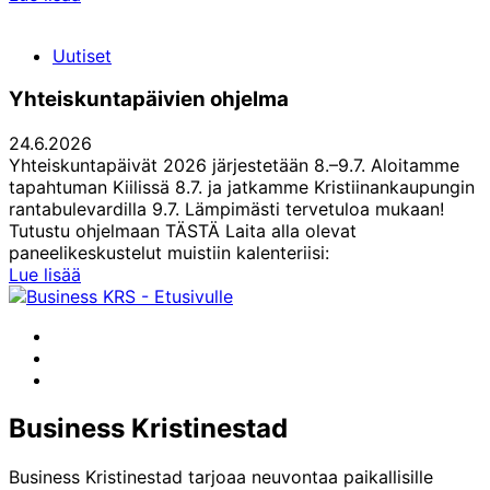
Innovaatiot
rakentavat
Uutiset
maaseudun
tulevaisuutta
Yhteiskuntapäivien ohjelma
24.6.2026
Yhteiskuntapäivät 2026 järjestetään 8.–9.7. Aloitamme
tapahtuman Kiilissä 8.7. ja jatkamme Kristiinankaupungin
rantabulevardilla 9.7. Lämpimästi tervetuloa mukaan!
Tutustu ohjelmaan TÄSTÄ Laita alla olevat
paneelikeskustelut muistiin kalenteriisi:
Yhteiskuntapäivien
Lue lisää
ohjelma
Facebook
Instagram
LinkedIn
Business Kristinestad
Business Kristinestad tarjoaa neuvontaa paikallisille