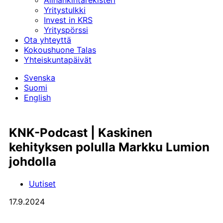
Alihankinta­rekisteri
Yritystulkki
Invest in KRS
Yrityspörssi
Ota yhteyttä
Kokoushuone Talas
Yhteiskuntapäivät
Svenska
Suomi
English
KNK-Podcast | Kaskinen
kehityksen polulla Markku Lumion
johdolla
Uutiset
17.9.2024