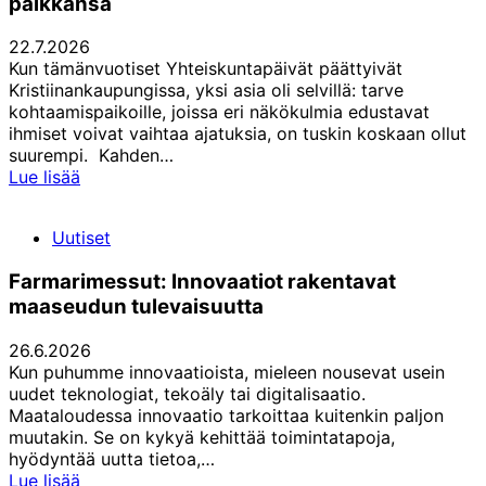
paikkansa
22.7.2026
Kun tämänvuotiset Yhteiskuntapäivät päättyivät
Kristiinankaupungissa, yksi asia oli selvillä: tarve
kohtaamispaikoille, joissa eri näkökulmia edustavat
ihmiset voivat vaihtaa ajatuksia, on tuskin koskaan ollut
suurempi. Kahden…
Irjala:
Lue lisää
Yhteiskuntapäivät
ovat
Uutiset
vakiinnuttaneet
paikkansa
Farmarimessut: Innovaatiot rakentavat
maaseudun tulevaisuutta
26.6.2026
Kun puhumme innovaatioista, mieleen nousevat usein
uudet teknologiat, tekoäly tai digitalisaatio.
Maataloudessa innovaatio tarkoittaa kuitenkin paljon
muutakin. Se on kykyä kehittää toimintatapoja,
hyödyntää uutta tietoa,…
Farmarimessut:
Lue lisää