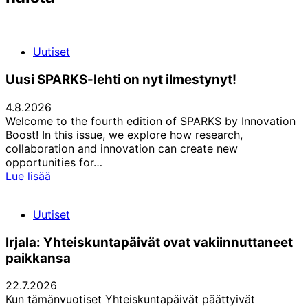
Uutiset
Uusi SPARKS-lehti on nyt ilmestynyt!
4.8.2026
Welcome to the fourth edition of SPARKS by Innovation
Boost! In this issue, we explore how research,
collaboration and innovation can create new
opportunities for…
Uusi
Lue lisää
SPARKS-
lehti
Uutiset
on
nyt
Irjala: Yhteiskuntapäivät ovat vakiinnuttaneet
ilmestynyt!
paikkansa
22.7.2026
Kun tämänvuotiset Yhteiskuntapäivät päättyivät