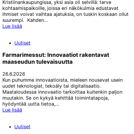
Kristiinankaupungissa, yksi asia oli selvillä: tarve
kohtaamispaikoille, joissa eri näkökulmia edustavat
ihmiset voivat vaihtaa ajatuksia, on tuskin koskaan ollut
suurempi. Kahden…
Irjala:
Lue lisää
Yhteiskuntapäivät
ovat
Uutiset
vakiinnuttaneet
paikkansa
Farmarimessut: Innovaatiot rakentavat
maaseudun tulevaisuutta
26.6.2026
Kun puhumme innovaatioista, mieleen nousevat usein
uudet teknologiat, tekoäly tai digitalisaatio.
Maataloudessa innovaatio tarkoittaa kuitenkin paljon
muutakin. Se on kykyä kehittää toimintatapoja,
hyödyntää uutta tietoa,…
Farmarimessut:
Lue lisää
Innovaatiot
rakentavat
Uutiset
maaseudun
tulevaisuutta