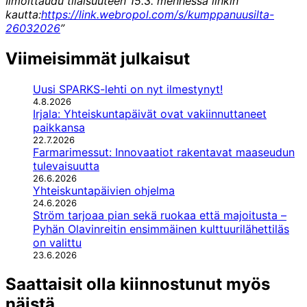
Ilmoittaudu tilaisuuteen 15.3. mennessä linkin
kautta:
https://link.webropol.com/s/kumppanuusilta-
26032026
”
Viimeisimmät julkaisut
Uusi SPARKS-lehti on nyt ilmestynyt!
4.8.2026
Irjala: Yhteiskuntapäivät ovat vakiinnuttaneet
paikkansa
22.7.2026
Farmarimessut: Innovaatiot rakentavat maaseudun
tulevaisuutta
26.6.2026
Yhteiskuntapäivien ohjelma
24.6.2026
Ström tarjoaa pian sekä ruokaa että majoitusta –
Pyhän Olavinreitin ensimmäinen kulttuurilähettiläs
on valittu
23.6.2026
Saattaisit olla kiinnostunut myös
näistä