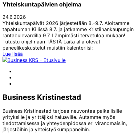
Yhteiskuntapäivien ohjelma
24.6.2026
Yhteiskuntapäivät 2026 järjestetään 8.–9.7. Aloitamme
tapahtuman Kiilissä 8.7. ja jatkamme Kristiinankaupungin
rantabulevardilla 9.7. Lämpimästi tervetuloa mukaan!
Tutustu ohjelmaan TÄSTÄ Laita alla olevat
paneelikeskustelut muistiin kalenteriisi:
Yhteiskuntapäivien
Lue lisää
ohjelma
Facebook
Instagram
LinkedIn
Business Kristinestad
Business Kristinestad tarjoaa neuvontaa paikallisille
yrityksille ja yrittäjiksi haluaville. Autamme myös
tiedottamisessa ja yhteydenpidossa eri viranomaisiin,
järjestöihin ja yhteistyökumppaneihin.