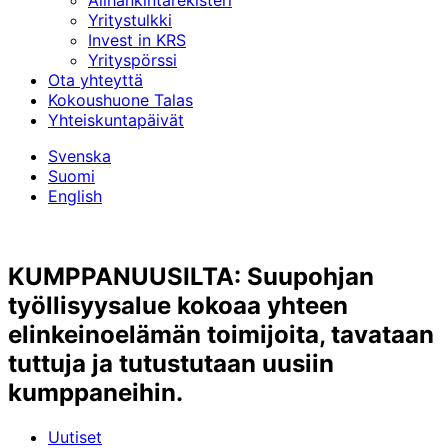
Alihankinta­rekisteri
Yritystulkki
Invest in KRS
Yrityspörssi
Ota yhteyttä
Kokoushuone Talas
Yhteiskuntapäivät
Svenska
Suomi
English
KUMPPANUUSILTA: Suupohjan
työllisyysalue kokoaa yhteen
elinkeinoelämän toimijoita, tavataan
tuttuja ja tutustutaan uusiin
kumppaneihin.
Uutiset