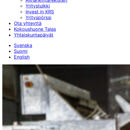
Alihankinta­rekisteri
Yritystulkki
Invest in KRS
Yrityspörssi
Ota yhteyttä
Kokoushuone Talas
Yhteiskuntapäivät
Svenska
Suomi
English