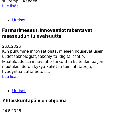
suurempi. Kahden…
Irjala:
Lue lisää
Yhteiskuntapäivät
ovat
Uutiset
vakiinnuttaneet
paikkansa
Farmarimessut: Innovaatiot rakentavat
maaseudun tulevaisuutta
26.6.2026
Kun puhumme innovaatioista, mieleen nousevat usein
uudet teknologiat, tekoäly tai digitalisaatio.
Maataloudessa innovaatio tarkoittaa kuitenkin paljon
muutakin. Se on kykyä kehittää toimintatapoja,
hyödyntää uutta tietoa,…
Farmarimessut:
Lue lisää
Innovaatiot
rakentavat
Uutiset
maaseudun
tulevaisuutta
Yhteiskuntapäivien ohjelma
24.6.2026