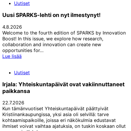
Uutiset
Uusi SPARKS-lehti on nyt ilmestynyt!
4.8.2026
Welcome to the fourth edition of SPARKS by Innovation
Boost! In this issue, we explore how research,
collaboration and innovation can create new
opportunities for…
Uusi
Lue lisää
SPARKS-
lehti
Uutiset
on
nyt
Irjala: Yhteiskuntapäivät ovat vakiinnuttaneet
ilmestynyt!
paikkansa
22.7.2026
Kun tämänvuotiset Yhteiskuntapäivät päättyivät
Kristiinankaupungissa, yksi asia oli selvillä: tarve
kohtaamispaikoille, joissa eri näkökulmia edustavat
ihmiset voivat vaihtaa ajatuksia, on tuskin koskaan ollut