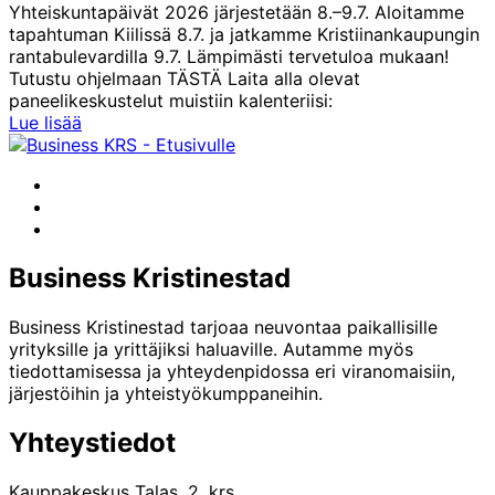
Yhteiskuntapäivät 2026 järjestetään 8.–9.7. Aloitamme
tapahtuman Kiilissä 8.7. ja jatkamme Kristiinankaupungin
rantabulevardilla 9.7. Lämpimästi tervetuloa mukaan!
Tutustu ohjelmaan TÄSTÄ Laita alla olevat
paneelikeskustelut muistiin kalenteriisi:
Yhteiskuntapäivien
Lue lisää
ohjelma
Facebook
Instagram
LinkedIn
Business Kristinestad
Business Kristinestad tarjoaa neuvontaa paikallisille
yrityksille ja yrittäjiksi haluaville. Autamme myös
tiedottamisessa ja yhteydenpidossa eri viranomaisiin,
järjestöihin ja yhteistyökumppaneihin.
Yhteystiedot
Kauppakeskus Talas, 2. krs