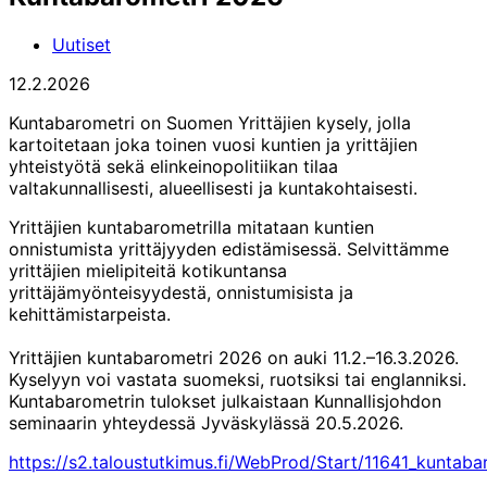
Uutiset
12.2.2026
Kuntabarometri on Suomen Yrittäjien kysely, jolla
kartoitetaan joka toinen vuosi kuntien ja yrittäjien
yhteistyötä sekä elinkeinopolitiikan tilaa
valtakunnallisesti, alueellisesti ja kuntakohtaisesti.
Yrittäjien kuntabarometrilla mitataan kuntien
onnistumista yrittäjyyden edistämisessä. Selvittämme
yrittäjien mielipiteitä kotikuntansa
yrittäjämyönteisyydestä, onnistumisista ja
kehittämistarpeista.
Yrittäjien kuntabarometri 2026 on auki 11.2.–16.3.2026.
Kyselyyn voi vastata suomeksi, ruotsiksi tai englanniksi.
Kuntabarometrin tulokset julkaistaan Kunnallisjohdon
seminaarin yhteydessä Jyväskylässä 20.5.2026.
https://s2.taloustutkimus.fi/WebProd/Start/11641_kuntab