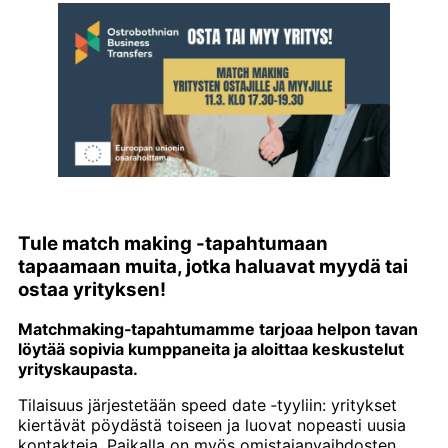
Tule match making -tapahtumaan
tapaamaan muita, jotka haluavat myydä tai
ostaa yrityksen!
Matchmaking‑tapahtumamme tarjoaa helpon tavan
löytää sopivia kumppaneita ja aloittaa keskustelut
yrityskaupasta.
Tilaisuus järjestetään speed date ‑tyyliin: yritykset
kiertävät pöydästä toiseen ja luovat nopeasti uusia
kontakteja. Paikalla on myös omistajanvaihdosten