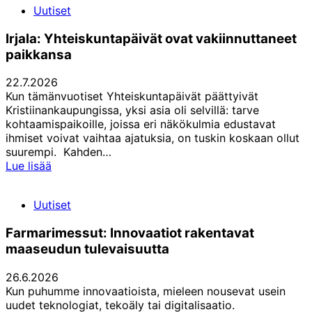
Uutiset
on
nyt
Irjala: Yhteiskuntapäivät ovat vakiinnuttaneet
ilmestynyt!
paikkansa
22.7.2026
Kun tämänvuotiset Yhteiskuntapäivät päättyivät
Kristiinankaupungissa, yksi asia oli selvillä: tarve
kohtaamispaikoille, joissa eri näkökulmia edustavat
ihmiset voivat vaihtaa ajatuksia, on tuskin koskaan ollut
suurempi. Kahden…
Irjala:
Lue lisää
Yhteiskuntapäivät
ovat
Uutiset
vakiinnuttaneet
paikkansa
Farmarimessut: Innovaatiot rakentavat
maaseudun tulevaisuutta
26.6.2026
Kun puhumme innovaatioista, mieleen nousevat usein
uudet teknologiat, tekoäly tai digitalisaatio.