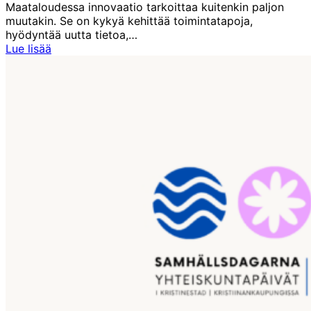
Maataloudessa innovaatio tarkoittaa kuitenkin paljon
muutakin. Se on kykyä kehittää toimintatapoja,
hyödyntää uutta tietoa,…
Farmarimessut:
Lue lisää
Innovaatiot
rakentavat
maaseudun
tulevaisuutta