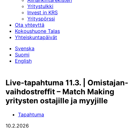
Alihankinta­rekisteri
Yritystulkki
Invest in KRS
Yrityspörssi
Ota yhteyttä
Kokoushuone Talas
Yhteiskuntapäivät
Svenska
Suomi
English
Live-tapahtuma 11.3. | Omistajan­
vaihdos­treffit – Match Making
yritysten ostajille ja myyjille
Tapahtuma
10.2.2026