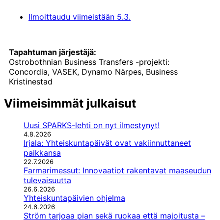
Ilmoittaudu viimeistään 5.3.
Tapahtuman järjestäjä:
Ostrobothnian Business Transfers -projekti:
Concordia, VASEK, Dynamo Närpes, Business
Kristinestad
Viimeisimmät julkaisut
Uusi SPARKS-lehti on nyt ilmestynyt!
4.8.2026
Irjala: Yhteiskuntapäivät ovat vakiinnuttaneet
paikkansa
22.7.2026
Farmarimessut: Innovaatiot rakentavat maaseudun
tulevaisuutta
26.6.2026
Yhteiskuntapäivien ohjelma
24.6.2026
Ström tarjoaa pian sekä ruokaa että majoitusta –