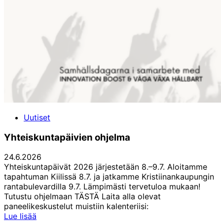
Uutiset
Yhteiskuntapäivien ohjelma
24.6.2026
Yhteiskuntapäivät 2026 järjestetään 8.–9.7. Aloitamme
tapahtuman Kiilissä 8.7. ja jatkamme Kristiinankaupungin
rantabulevardilla 9.7. Lämpimästi tervetuloa mukaan!
Tutustu ohjelmaan TÄSTÄ Laita alla olevat
paneelikeskustelut muistiin kalenteriisi:
Yhteiskuntapäivien
Lue lisää