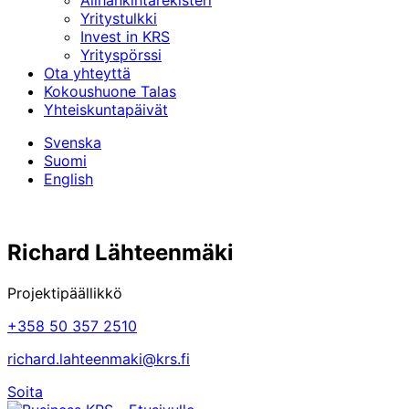
Alihankinta­rekisteri
Yritystulkki
Invest in KRS
Yrityspörssi
Ota yhteyttä
Kokoushuone Talas
Yhteiskuntapäivät
Svenska
Suomi
English
Richard Lähteenmäki
Projektipäällikkö
+358 50 357 2510
richard.lahteenmaki@krs.fi
Soita