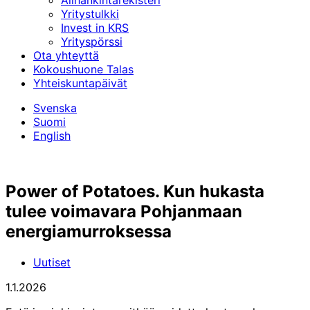
Alihankinta­rekisteri
Yritystulkki
Invest in KRS
Yrityspörssi
Ota yhteyttä
Kokoushuone Talas
Yhteiskuntapäivät
Svenska
Suomi
English
Power of Potatoes. Kun hukasta
tulee voimavara Pohjanmaan
energiamurroksessa
Uutiset
1.1.2026