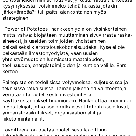
kysymyksestä ”voisimmeko tehdä hukasta jotakin
järkevämpää?” tuli paitsi ajankohtainen myös
strateginen.
-Power of Potatoes -hankkeen ydin on yksinkertainen
mutta vahva: biojätteen muuttaminen sivuvirrasta raaka-
aineeksi, ja useiden toimijoiden yhdistäminen
paikalliseksi kiertotalouskokonaisuudeksi. Kyse ei ole
pelkästään ilmastohyödyistä, vaan uusien
yhteistyömuotojen luomisesta maatalouden,
teollisuuden, energiatoimijoiden ja kuntien välille, Ehrs
kertoo.
Painopiste on todellisissa volyymeissa, kuljetuksissa ja
teknisissä ratkaisuissa. Tämän jälkeen eri vaihtoehtoja
verrataan taloudellisesti, investointi- ja
käyttökustannukset huomioiden. Hanke ottaa huomioon
myös tekijät, jotka usein ratkaisevat toteutuksen: luvat,
ympäristövaikutukset, organisaatiomallit ja
liiketoimintamallit.
Tavoitteena on päätyä huolellisesti laadittuun,
taloudellisesti kestävään investointisuunnitelmaan, jossa