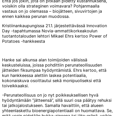
Entä jos jokin, jota on pitkään pidetty kustannuksena,
voisikin olla strateginen voimavara? Pohjanmaalla
vastaus on jo olemassa – biojätteen, sivuvirtojen ja
ennen kaikkea perunan muodossa.
Kristiinankaupungissa 21.1. järjestettävässä Innovation
Day -tapahtumassa Novia-ammattikorkeakoulun
tuotantotalouden lehtori Mikael Ehrs kertoo Power of
Potatoes -hankkeesta
Hanke sai alkunsa alan toimijoiden välisissä
keskusteluissa, joissa pohdittiin perunateollisuuden
jätteiden fiksumpaa hyödyntämistä. Ehrs kertoo, että
kun hankkeessa alettiin laskea potentiaalia,
kokonaiskuva osoittautui sekä monipuoliseksi että
toiveikkaaksi.
-Perunateollisuus on jo nyt poikkeuksellisen hyvä
hyödyntämään ”jätteensä”, sillä suuri osa päätyy rehuksi
tai jatkojalostukseen. Samalla havaittiin, että alueen
yhteenlaskettu bioenergiapotentiaali on huomattava. Se,
mitä usein pidetään hukka-aineena tai jäte-eränä, voikin