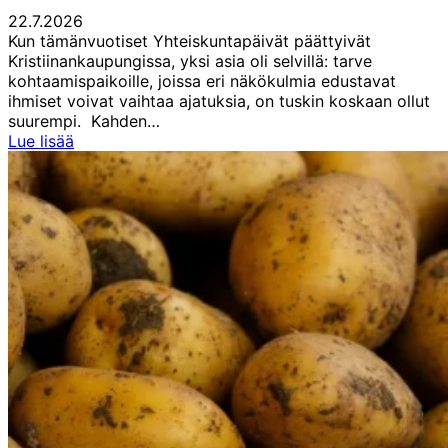
22.7.2026
Kun tämänvuotiset Yhteiskuntapäivät päättyivät
Kristiinankaupungissa, yksi asia oli selvillä: tarve
kohtaamispaikoille, joissa eri näkökulmia edustavat
ihmiset voivat vaihtaa ajatuksia, on tuskin koskaan ollut
suurempi. Kahden…
Irjala:
Lue lisää
Yhteiskuntapäivät
ovat
vakiinnuttaneet
paikkansa