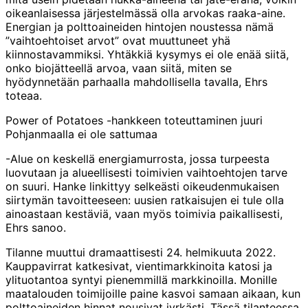
oikeanlaisessa järjestelmässä olla arvokas raaka-aine.
Energian ja polttoaineiden hintojen noustessa nämä
”vaihtoehtoiset arvot” ovat muuttuneet yhä
kiinnostavammiksi. Yhtäkkiä kysymys ei ole enää siitä,
onko biojätteellä arvoa, vaan siitä, miten se
hyödynnetään parhaalla mahdollisella tavalla, Ehrs
toteaa.
Power of Potatoes -hankkeen toteuttaminen juuri
Pohjanmaalla ei ole sattumaa
-Alue on keskellä energiamurrosta, jossa turpeesta
luovutaan ja alueellisesti toimivien vaihtoehtojen tarve
on suuri. Hanke linkittyy selkeästi oikeudenmukaisen
siirtymän tavoitteeseen: uusien ratkaisujen ei tule olla
ainoastaan kestäviä, vaan myös toimivia paikallisesti,
Ehrs sanoo.
Tilanne muuttui dramaattisesti 24. helmikuuta 2022.
Kauppavirrat katkesivat, vientimarkkinoita katosi ja
ylituotantoa syntyi pienemmillä markkinoilla. Monille
maatalouden toimijoille paine kasvoi samaan aikaan, kun
polttoaineiden hinnat nousivat jyrkästi. Tässä tilanteessa