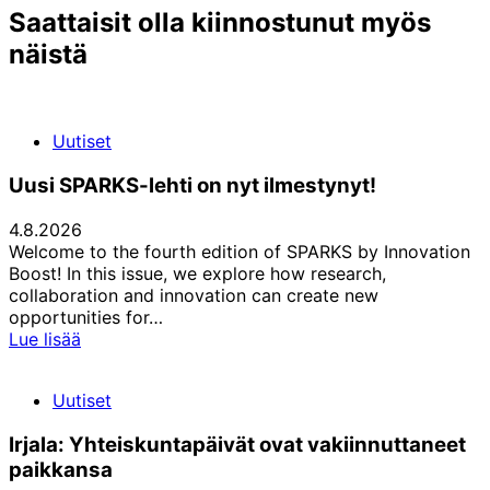
Saattaisit olla kiinnostunut myös
näistä
Uutiset
Uusi SPARKS-lehti on nyt ilmestynyt!
4.8.2026
Welcome to the fourth edition of SPARKS by Innovation
Boost! In this issue, we explore how research,
collaboration and innovation can create new
opportunities for…
Uusi
Lue lisää
SPARKS-
lehti
Uutiset
on
nyt
Irjala: Yhteiskuntapäivät ovat vakiinnuttaneet
ilmestynyt!
paikkansa