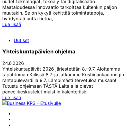
uudet teknologiat, tekoäly tai digitalisaatio.
Maataloudessa innovaatio tarkoittaa kuitenkin paljon
muutakin. Se on kykyä kehittää toimintatapoja,
hyödyntää uutta tietoa,…
Farmarimessut:
Lue lisää
Innovaatiot
rakentavat
Uutiset
maaseudun
tulevaisuutta
Yhteiskuntapäivien ohjelma
24.6.2026
Yhteiskuntapäivät 2026 järjestetään 8.–9.7. Aloitamme
tapahtuman Kiilissä 8.7. ja jatkamme Kristiinankaupungin
rantabulevardilla 9.7. Lämpimästi tervetuloa mukaan!
Tutustu ohjelmaan TÄSTÄ Laita alla olevat
paneelikeskustelut muistiin kalenteriisi:
Yhteiskuntapäivien
Lue lisää
ohjelma
Facebook
Instagram
LinkedIn