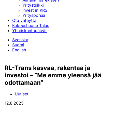
Alihankinta­rekisteri
Yritystulkki
Invest in KRS
Yrityspörssi
Ota yhteyttä
Kokoushuone Talas
Yhteiskuntapäivät
Svenska
Suomi
English
RL-Trans kasvaa, rakentaa ja
investoi – ”Me emme yleensä jää
odottamaan”
Uutiset
12.8.2025