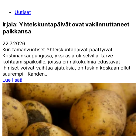
SPARKS-
lehti
Uutiset
on
nyt
Irjala: Yhteiskuntapäivät ovat vakiinnuttaneet
ilmestynyt!
paikkansa
22.7.2026
Kun tämänvuotiset Yhteiskuntapäivät päättyivät
Kristiinankaupungissa, yksi asia oli selvillä: tarve
kohtaamispaikoille, joissa eri näkökulmia edustavat
ihmiset voivat vaihtaa ajatuksia, on tuskin koskaan ollut
suurempi. Kahden…
Irjala:
Lue lisää
Yhteiskuntapäivät
ovat
vakiinnuttaneet
paikkansa