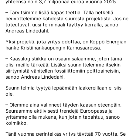
yhteensä noin 3,7 miljoonaa euroa vuonna 2025.
– Tarvitsimme lisää kapasiteettia. Tällä hetkellä
neuvottelemme kahdesta suuresta projektista. Jos ne
toteutuvat, uusi terminaali täyttyy kerralla, sanoo
Andreas Lindedahl.
Yksi projekti, jota yritys odottaa, on Koppö Energian
hanke Kristiinankaupungin Karhusaaressa.
– Kaasulogistiikka on osaamisalaamme, joten tämä
olisi meille tärkeää. Lisäksi suunnittelemme itsekin
siirtymistä vähitellen fossiilittomiin polttoaineisiin,
sanoo Andreas Lindedahl.
Suunnitelmia tyytyä lepäämään laakereillaan ei siis
ole.
– Olemme aina valinneet täyden kaasun eteenpäin.
Seuraamme aktiivisesti trendejä Euroopassa ja
yritämme olla mukana, kun jotain tapahtuu, sanoo
kolmikko.
Tänä vuonna perinteikäs yritys täyttää 70 vuotta. Se