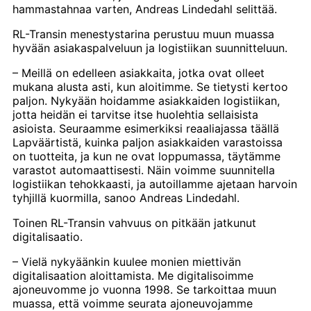
hammastahnaa varten, Andreas Lindedahl selittää.
RL-Transin menestystarina perustuu muun muassa
hyvään asiakaspalveluun ja logistiikan suunnitteluun.
– Meillä on edelleen asiakkaita, jotka ovat olleet
mukana alusta asti, kun aloitimme. Se tietysti kertoo
paljon. Nykyään hoidamme asiakkaiden logistiikan,
jotta heidän ei tarvitse itse huolehtia sellaisista
asioista. Seuraamme esimerkiksi reaaliajassa täällä
Lapväärtistä, kuinka paljon asiakkaiden varastoissa
on tuotteita, ja kun ne ovat loppumassa, täytämme
varastot automaattisesti. Näin voimme suunnitella
logistiikan tehokkaasti, ja autoillamme ajetaan harvoin
tyhjillä kuormilla, sanoo Andreas Lindedahl.
Toinen RL-Transin vahvuus on pitkään jatkunut
digitalisaatio.
– Vielä nykyäänkin kuulee monien miettivän
digitalisaation aloittamista. Me digitalisoimme
ajoneuvomme jo vuonna 1998. Se tarkoittaa muun
muassa, että voimme seurata ajoneuvojamme