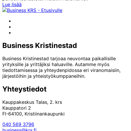
Yhteiskuntapäivien
Lue lisää
ohjelma
Facebook
Instagram
LinkedIn
Business Kristinestad
Business Kristinestad tarjoaa neuvontaa paikallisille
yrityksille ja yrittäjiksi haluaville. Autamme myös
tiedottamisessa ja yhteydenpidossa eri viranomaisiin,
järjestöihin ja yhteistyökumppaneihin.
Yhteystiedot
Kauppakeskus Talas, 2. krs
Kauppatori 2
FI-64100, Kristiinankaupunki
040 569 3796
business@krs.fi