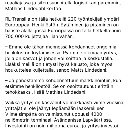
reaaliajassa ja siten suunnitella logistiikan paremmin,
Mathias Lindedahl kertoo.
RL-Transilla on tällä hetkellä 220 työntekijää ympäri
Eurooppaa. Henkilöstön löytäminen ja pitäminen on
haaste alalla, jossa Euroopassa on tällä hetkellä noin
700 000 kuljettajaa liian vähän.
– Emme ole tähän mennessä kohdanneet ongelmia
henkilöstön löytämisessä. Pyrimme olemaan yritys,
jolla on kasvot ja johon voi soittaa ja keskustella.
Lisäksi meillä on tietysti hyvä kalusto, joka myös
houkuttelee kuljettajia, sanoo Matts Lindedahl.
– Ja panostamme kohdennettuun markkinointiin, kun
etsimme henkilöstöä. Se on osoittautunut erittäin
tehokkaaksi, lisää Mathias Lindedahl.
Vaikka yritys on kasvanut voimakkaasti viime vuosina,
yrittäjät ei ole jäänyt lepäämään laakereilleen.
Viimeisimpänä on valmistunut upouusi 4000
neliömetrin terminaali Åsändanissa Lapväärtissä.
Investointi on noin miljoona euroa, ja yritys investoi