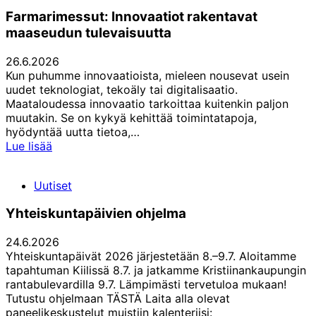
Farmarimessut: Innovaatiot rakentavat
maaseudun tulevaisuutta
26.6.2026
Kun puhumme innovaatioista, mieleen nousevat usein
uudet teknologiat, tekoäly tai digitalisaatio.
Maataloudessa innovaatio tarkoittaa kuitenkin paljon
muutakin. Se on kykyä kehittää toimintatapoja,
hyödyntää uutta tietoa,…
Farmarimessut:
Lue lisää
Innovaatiot
rakentavat
Uutiset
maaseudun
tulevaisuutta
Yhteiskuntapäivien ohjelma
24.6.2026
Yhteiskuntapäivät 2026 järjestetään 8.–9.7. Aloitamme
tapahtuman Kiilissä 8.7. ja jatkamme Kristiinankaupungin
rantabulevardilla 9.7. Lämpimästi tervetuloa mukaan!
Tutustu ohjelmaan TÄSTÄ Laita alla olevat
paneelikeskustelut muistiin kalenteriisi: