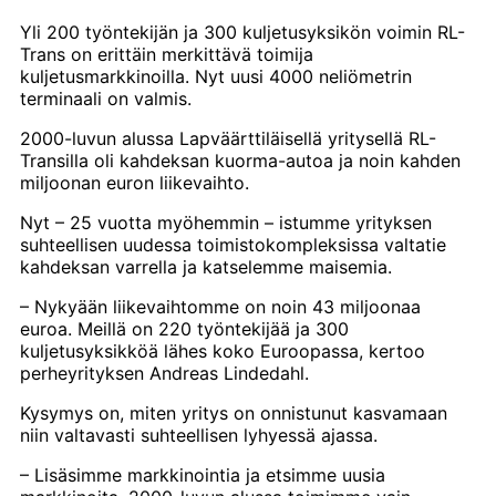
Yli 200 työntekijän ja 300 kuljetusyksikön voimin RL-
Trans on erittäin merkittävä toimija
kuljetusmarkkinoilla. Nyt uusi 4000 neliömetrin
terminaali on valmis.
2000-luvun alussa Lapväärttiläisellä yritysellä RL-
Transilla oli kahdeksan kuorma-autoa ja noin kahden
miljoonan euron liikevaihto.
Nyt – 25 vuotta myöhemmin – istumme yrityksen
suhteellisen uudessa toimistokompleksissa valtatie
kahdeksan varrella ja katselemme maisemia.
– Nykyään liikevaihtomme on noin 43 miljoonaa
euroa. Meillä on 220 työntekijää ja 300
kuljetusyksikköä lähes koko Euroopassa, kertoo
perheyrityksen Andreas Lindedahl.
Kysymys on, miten yritys on onnistunut kasvamaan
niin valtavasti suhteellisen lyhyessä ajassa.
– Lisäsimme markkinointia ja etsimme uusia