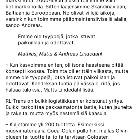
markkinoita. 2000-luvun alussa toimimme vain
kotimarkkinoilla. Sitten laajensimme Skandinaviaan,
Baltiaan ja Eurooppaan. Ne olivat villejä aikoja,
varsinkin kun toimimme pääomaintensiivisellä alalla,
sanoo Andreas.
Emme ole tyyppejä, jotka istuvat
paikoillaan ja odottavat.
Mathias, Matts & Andreas Lindedahl
– Kun kasvoimme eniten, oli isona haasteena pitää
konsepti koossa. Toiminta oli erittäin vilkasta, mutta
emme ole tyyppejä, jotka istuvat paikoillaan ja
odottavat. Kahdeksan tuntia päivässä ei riitä, jos
haluaa tuloksia, Matts Lindedahl lisää.
RL-Trans on bulkkilogistiikkaan erikoistunut yritys.
Bulkki tarkoittaa pakkaamatonta lastia, kuten jauheita
ja rakeita, mutta myös nestemäisiä kaasuja.
– Kuljetamme yli 200 tuotetta. Esimerkiksi
muovimateriaalia Coca-Colan pulloihin, mallas Olvin-
olueen tai tuotteita, joita tarvitaan Colgaten