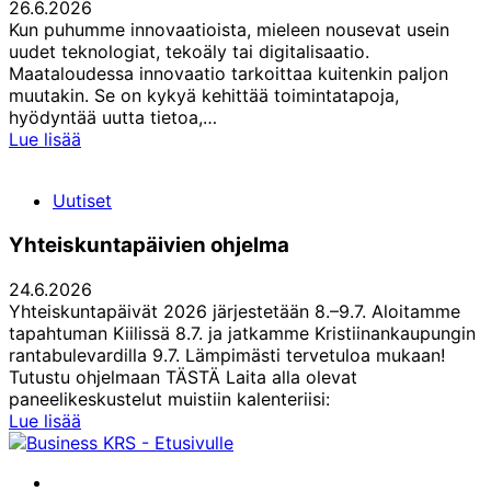
26.6.2026
Kun puhumme innovaatioista, mieleen nousevat usein
uudet teknologiat, tekoäly tai digitalisaatio.
Maataloudessa innovaatio tarkoittaa kuitenkin paljon
muutakin. Se on kykyä kehittää toimintatapoja,
hyödyntää uutta tietoa,…
Farmarimessut:
Lue lisää
Innovaatiot
rakentavat
Uutiset
maaseudun
tulevaisuutta
Yhteiskuntapäivien ohjelma
24.6.2026
Yhteiskuntapäivät 2026 järjestetään 8.–9.7. Aloitamme
tapahtuman Kiilissä 8.7. ja jatkamme Kristiinankaupungin
rantabulevardilla 9.7. Lämpimästi tervetuloa mukaan!
Tutustu ohjelmaan TÄSTÄ Laita alla olevat
paneelikeskustelut muistiin kalenteriisi:
Yhteiskuntapäivien
Lue lisää
ohjelma
Facebook