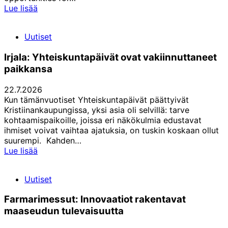
Uusi
Lue lisää
SPARKS-
lehti
Uutiset
on
nyt
Irjala: Yhteiskuntapäivät ovat vakiinnuttaneet
ilmestynyt!
paikkansa
22.7.2026
Kun tämänvuotiset Yhteiskuntapäivät päättyivät
Kristiinankaupungissa, yksi asia oli selvillä: tarve
kohtaamispaikoille, joissa eri näkökulmia edustavat
ihmiset voivat vaihtaa ajatuksia, on tuskin koskaan ollut
suurempi. Kahden…
Irjala:
Lue lisää
Yhteiskuntapäivät
ovat
Uutiset
vakiinnuttaneet
paikkansa
Farmarimessut: Innovaatiot rakentavat
maaseudun tulevaisuutta