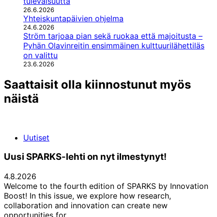
tulevaisuutta
26.6.2026
Yhteiskuntapäivien ohjelma
24.6.2026
Ström tarjoaa pian sekä ruokaa että majoitusta –
Pyhän Olavinreitin ensimmäinen kulttuurilähettiläs
on valittu
23.6.2026
Saattaisit olla kiinnostunut myös
näistä
Uutiset
Uusi SPARKS-lehti on nyt ilmestynyt!
4.8.2026
Welcome to the fourth edition of SPARKS by Innovation
Boost! In this issue, we explore how research,
collaboration and innovation can create new
opportunities for…