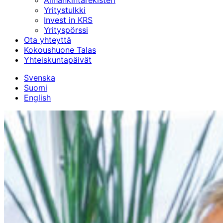
Alihankinta­rekisteri
Yritystulkki
Invest in KRS
Yrityspörssi
Ota yhteyttä
Kokoushuone Talas
Yhteiskuntapäivät
Svenska
Suomi
English