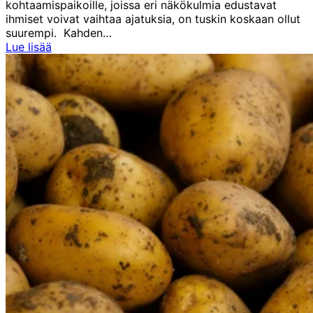
kohtaamispaikoille, joissa eri näkökulmia edustavat
ihmiset voivat vaihtaa ajatuksia, on tuskin koskaan ollut
suurempi. Kahden…
Irjala:
Lue lisää
Yhteiskuntapäivät
ovat
vakiinnuttaneet
paikkansa