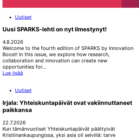
Uutiset
Uusi SPARKS-lehti on nyt ilmestynyt!
4.8.2026
Welcome to the fourth edition of SPARKS by Innovation
Boost! In this issue, we explore how research,
collaboration and innovation can create new
opportunities for…
Uusi
Lue lisää
SPARKS-
lehti
Uutiset
on
nyt
Irjala: Yhteiskuntapäivät ovat vakiinnuttaneet
ilmestynyt!
paikkansa
22.7.2026
Kun tämänvuotiset Yhteiskuntapäivät päättyivät
Kristiinankaupungissa, yksi asia oli selvillä: tarve