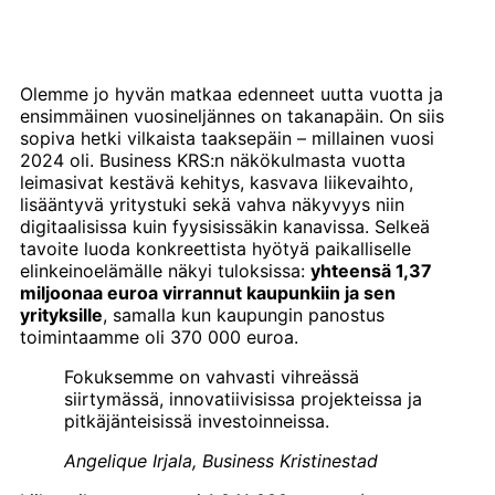
Olemme jo hyvän matkaa edenneet uutta vuotta ja
ensimmäinen vuosineljännes on takanapäin. On siis
sopiva hetki vilkaista taaksepäin – millainen vuosi
2024 oli. Business KRS:n näkökulmasta vuotta
leimasivat kestävä kehitys, kasvava liikevaihto,
lisääntyvä yritystuki sekä vahva näkyvyys niin
digitaalisissa kuin fyysisissäkin kanavissa. Selkeä
tavoite luoda konkreettista hyötyä paikalliselle
elinkeinoelämälle näkyi tuloksissa:
yhteensä 1,37
miljoonaa euroa virrannut kaupunkiin ja sen
yrityksille
, samalla kun kaupungin panostus
toimintaamme oli 370 000 euroa.
Fokuksemme on vahvasti vihreässä
siirtymässä, innovatiivisissa projekteissa ja
pitkäjänteisissä investoinneissa.
Angelique Irjala, Business Kristinestad