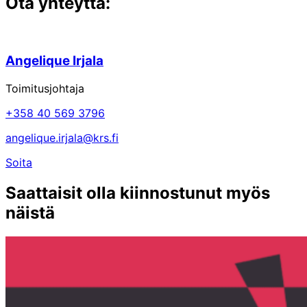
Ota yhteyttä:
Angelique Irjala
Toimitusjohtaja
+358 40 569 3796
angelique.irjala@krs.fi
Soita
Saattaisit olla kiinnostunut myös
näistä