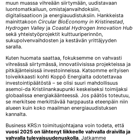
muun muassa vihreään siirtymään, uudistavaan
luontomatkailuun, omistajanvaihdoksiin,
digitalisaatioon ja energiauudistuksiin. Hankkeista
mainittakoon
Circular BioEconomy in Kristinestad
,
Hydrogen Valley
ja
Coastal Hydrogen Innovation Hub
sekä yhteistyöprojektit kulttuuriperinnön,
sukupolvenvaihdosten ja kestävän yrittäjyyden
saralla.
Kuten huomata saattaa, fokuksemme on vahvasti
vihreässä siirtymässä, innovatiivisissa projekteissa ja
pitkäjänteisissä investoinneissa. Katsomme erityisen
toiveikkaasti kohti Koppö Energialta odotettavaa
investointipäätöstä – se olisi suuri mahdollisuus
asemoi-da Kristiinankaupunki keskeiseksi toimijaksi
globaalissa energiakäänteessä. Jos päätös toteutuu,
se merkitsee merkittävää harppausta eteenpäin niin
alueen kuin koko maailman energiauudistuksen
kannalta.
Business KRS:n toimitusjohtajana voin todeta, että
vuosi 2025 on lähtenyt liikkeelle vahvalla draivilla ja
vahvalla tulevaisuudenuskolla
. Jatkamme