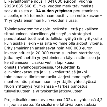
Liikevaihtomme nousi 1 041 000 euroon (vuonna
2023: 885 560 €). Yksi vuoden merkittävimmistä
saavutuksista oli
34 uuden yrityksen
perustaminen
alueelle, mikä toi mukanaan positiivisen nettokasvun –
11 yritystä enemmän kuin vuoden alussa.
Toimintavuotemme osoitti selkeästi, että paikallinen
sitoutuminen, alueellinen yhteistyö ja strategiset
panostukset tuottavat todellista hyötyä niin yrityksille
kuin asukkaillekin – ja siitä voimme olla aidosti ylpeitä.
Erityismaininnan ansaitsevat noin 400 000 euron
investointituet ja 20 000 euron suuruiset starttirahat,
jotka myönnettiin yritystoiminnan käynnistämiseen ja
kehittämiseen. Lisäksi vietiin läpi kuusi
omistajanvaihdosprosessia, toteutettiin 12
elinvoimakatsausta ja viisi kesäyrittäjää jatkoi
toimintaansa tiimimme tuella. Järjestimme myös
mentorointiohjelman nuorille yrittäjille yhteistyössä
Nuori Yrittäjyys ry:n kanssa – tärkeä panostus
tulevaisuuteen ja yrityskentän jatkuvuuteen.
Projektisalkkumme arvo vuonna 2024 oli yhteensä 4,2
miljoonaa euroa. Se sisälsi merkittäviä panostuksia