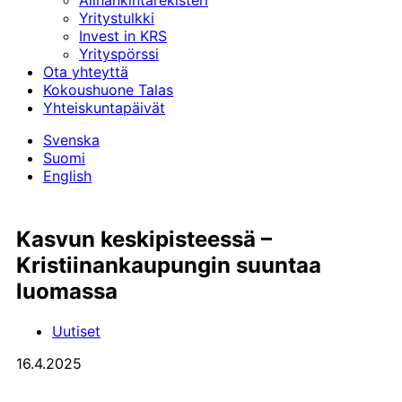
Alihankinta­rekisteri
Yritystulkki
Invest in KRS
Yrityspörssi
Ota yhteyttä
Kokoushuone Talas
Yhteiskuntapäivät
Svenska
Suomi
English
Kasvun keski­pisteessä –
Kristiinan­kaupungin suuntaa
luomassa
Uutiset
16.4.2025