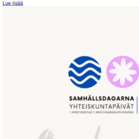
Farmarimessut:
Lue lisää
Innovaatiot
rakentavat
maaseudun
tulevaisuutta