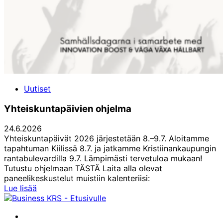
Uutiset
Yhteiskuntapäivien ohjelma
24.6.2026
Yhteiskuntapäivät 2026 järjestetään 8.–9.7. Aloitamme
tapahtuman Kiilissä 8.7. ja jatkamme Kristiinankaupungin
rantabulevardilla 9.7. Lämpimästi tervetuloa mukaan!
Tutustu ohjelmaan TÄSTÄ Laita alla olevat
paneelikeskustelut muistiin kalenteriisi:
Yhteiskuntapäivien
Lue lisää
ohjelma
Facebook