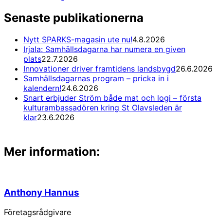
Senaste publikationerna
Nytt SPARKS-magasin ute nu!
4.8.2026
Irjala: Samhällsdagarna har numera en given
plats
22.7.2026
Innovationer driver framtidens landsbygd
26.6.2026
Samhällsdagarnas program – pricka in i
kalendern!
24.6.2026
Snart erbjuder Ström både mat och logi – första
kulturambassadören kring St Olavsleden är
klar
23.6.2026
Mer information:
Anthony Hannus
Företagsrådgivare