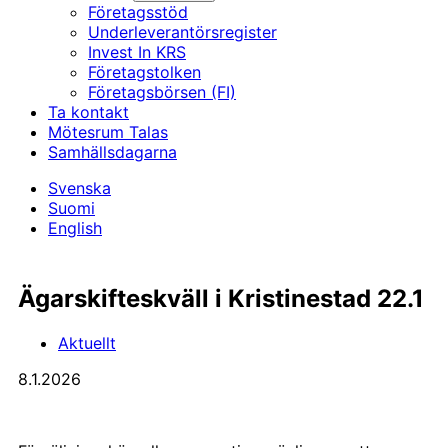
Företagsstöd
Underleverantörs­register
Invest In KRS
Företagstolken
Företagsbörsen (FI)
Ta kontakt
Mötesrum Talas
Samhällsdagarna
Svenska
Suomi
English
Ägarskifteskväll i Kristinestad 22.1
Aktuellt
8.1.2026