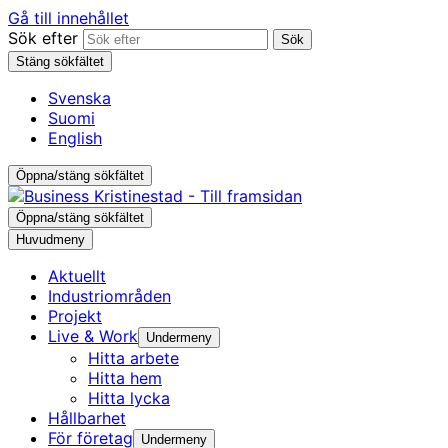
Gå till innehållet
Sök efter
Sök
Stäng sökfältet
Svenska
Suomi
English
Öppna/stäng sökfältet
Öppna/stäng sökfältet
Huvudmeny
Aktuellt
Industri­områden
Projekt
Live & Work
Undermeny
Hitta arbete
Hitta hem
Hitta lycka
Hållbarhet
För företag
Undermeny