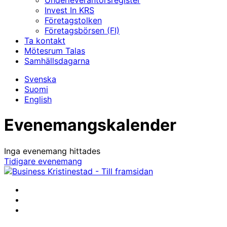
Underleverantörs­register
Invest In KRS
Företagstolken
Företagsbörsen (FI)
Ta kontakt
Mötesrum Talas
Samhällsdagarna
Svenska
Suomi
English
Evenemangskalender
Inga evenemang hittades
Tidigare evenemang
Facebook
Instagram
LinkedIn