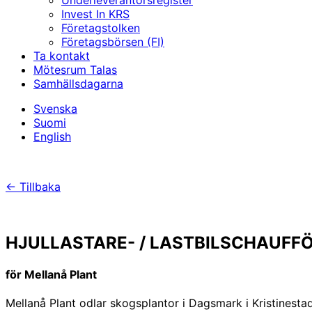
Underleverantörs­register
Invest In KRS
Företagstolken
Företagsbörsen (FI)
Ta kontakt
Mötesrum Talas
Samhällsdagarna
Svenska
Suomi
English
← Tillbaka
HJULLASTARE- / LASTBIL­SCHAUFF
för Mellanå Plant
Mellanå Plant odlar skogsplantor i Dagsmark i Kristinestad.