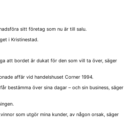
adsföra sitt företag som nu är till salu.
et i Kristinestad.
a att bordet är dukat för den som vill ta över, säger
öppnade affär vid handelshuset Corner 1994.
älv får bestämma över sina dagar – och sin business, säger
ningen.
kvinnor som utgör mina kunder, av någon orsak, säger