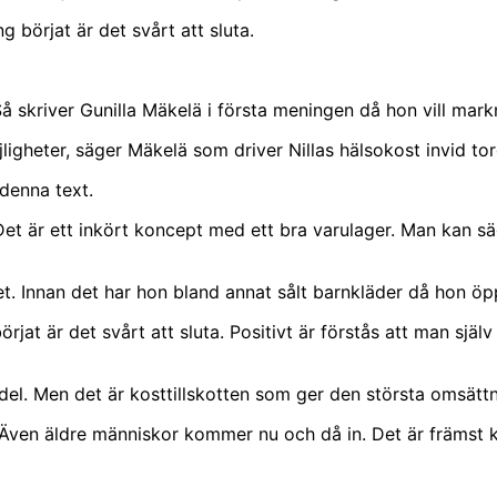
g börjat är det svårt att sluta.
Så skriver Gunilla Mäkelä i första meningen då hon vill markn
gheter, säger Mäkelä som driver Nillas hälsokost invid torg
 denna text.
et är ett inkört koncept med ett bra varulager. Man kan säg
rget. Innan det har hon bland annat sålt barnkläder då hon 
örjat är det svårt att sluta. Positivt är förstås att man sj
medel. Men det är kosttillskotten som ger den största omsätt
 Även äldre människor kommer nu och då in. Det är främst 