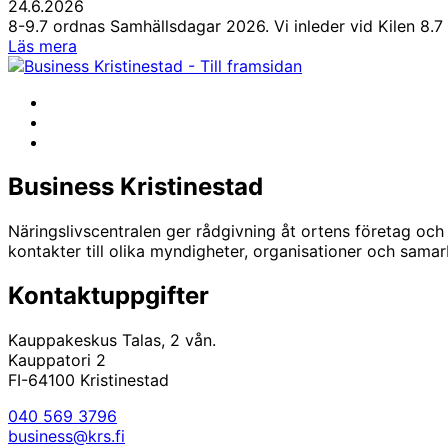
24.6.2026
8-9.7 ordnas Samhällsdagar 2026. Vi inleder vid Kilen 8.
Samhällsdagarnas
Läs mera
program
–
Facebook
pricka
Instagram
in
LinkedIn
i
kalendern!
Business Kristinestad
Näringslivscentralen ger rådgivning åt ortens företag och
kontakter till olika myndigheter, organisationer och sama
Kontaktuppgifter
Kauppakeskus Talas, 2 vån.
Kauppatori 2
FI-64100 Kristinestad
040 569 3796
business@krs.fi