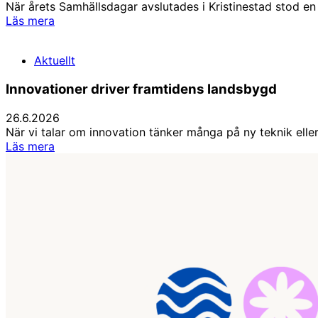
När årets Samhällsdagar avslutades i Kristinestad stod e
Irjala:
Läs mera
Samhällsdagarna
har
Aktuellt
numera
en
Innovationer driver framtidens landsbygd
given
plats
26.6.2026
När vi talar om innovation tänker många på ny teknik elle
Innovationer
Läs mera
driver
framtidens
landsbygd