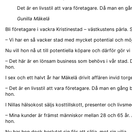
Det är en livsstil att vara företagare. Då man en gån
Gunilla Mäkelä
Bli företagare i vackra Kristinestad – västkustens pärla. 
– Vi har en så vacker stad med mycket potential och möjli
Nu vill hon nå ut till potentiella köpare och därför gör vi
– Det här är en lönsam business som behövs i vår stad. D
hon.
I sex och ett halvt år har Mäkelä drivit affären invid to
– Det är en livsstil att vara företagare. Då man en gång b
hon.
I Nillas hälsokost säljs kosttillskott, presenter och livs
– Mina kunder är främst människor mellan 28 och 65 år.
hon.
Nu har hon dock beslutat sig för att sälja, mot sin vilja.