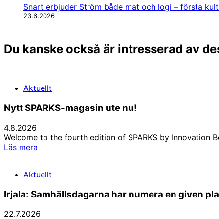
Snart erbjuder Ström både mat och logi – första kul
23.6.2026
Du kanske också är intresserad av de
Aktuellt
Nytt SPARKS-magasin ute nu!
4.8.2026
Welcome to the fourth edition of SPARKS by Innovation Bo
Nytt
Läs mera
SPARKS-
magasin
Aktuellt
ute
nu!
Irjala: Samhällsdagarna har numera en given pla
22.7.2026