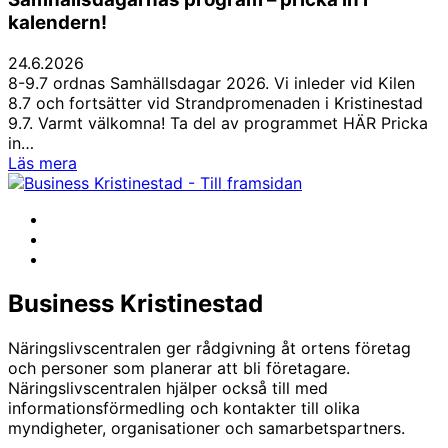
Herlin
, som fokuserar på vilka färdigheter vi
kalendern!
behöver i framtidens samhälle och arbetsliv.
Herlins anförande är en del av Samhällsdagarnas
24.6.2026
tema “Framtidsfärdighet”, där framtidskompetens
8-9.7 ordnas Samhällsdagar 2026. Vi inleder vid Kilen
och förändringsförmåga behandlas på ett
8.7 och fortsätter vid Strandpromenaden i Kristinestad
inspirerande och engagerande sätt.
9.7. Varmt välkomna! Ta del av programmet HÄR Pricka
in…
Samhällsdagarnas
Läs mera
program
–
Facebook
pricka
Instagram
in
LinkedIn
i
kalendern!
Business Kristinestad
Näringslivscentralen ger rådgivning åt ortens företag
och personer som planerar att bli företagare.
Näringslivscentralen hjälper också till med
informationsförmedling och kontakter till olika
myndigheter, organisationer och samarbetspartners.