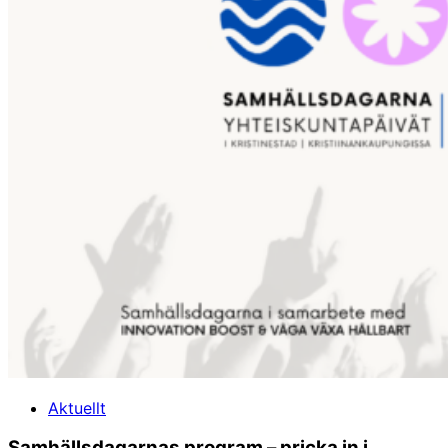
perspektiv på säkerhetspolitik och en föränderlig
värld.
Aktuellt
En annan efterlängtad talare är futuristen Niko
Samhällsdagarnas program – pricka in i