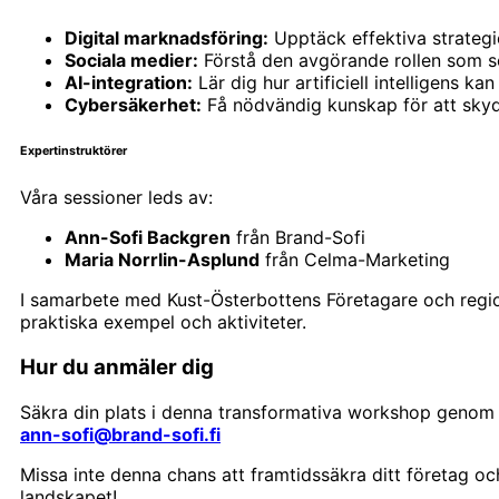
Digital marknadsföring:
Upptäck effektiva strategie
Sociala medier:
Förstå den avgörande rollen som soc
AI-integration:
Lär dig hur artificiell intelligens k
Cybersäkerhet:
Få nödvändig kunskap för att skydd
Expertinstruktörer
Våra sessioner leds av:
Ann-Sofi Backgren
från Brand-Sofi
Maria Norrlin-Asplund
från Celma-Marketing
I samarbete med Kust-Österbottens Företagare och regio
praktiska exempel och aktiviteter.
Hur du anmäler dig
Säkra din plats i denna transformativa workshop genom a
ann-sofi@brand-sofi.fi
Missa inte denna chans att framtidssäkra ditt företag oc
landskapet!