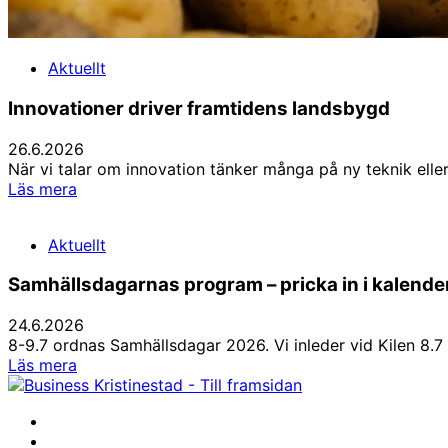
Aktuellt
Innovationer driver framtidens landsbygd
26.6.2026
När vi talar om innovation tänker många på ny teknik elle
Innovationer
Läs mera
driver
framtidens
Aktuellt
landsbygd
Samhällsdagarnas program – pricka in i kalende
24.6.2026
8-9.7 ordnas Samhällsdagar 2026. Vi inleder vid Kilen 8.
Samhällsdagarnas
Läs mera
program
–
Facebook
pricka
Instagram
in