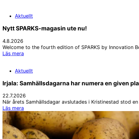
Aktuellt
Nytt SPARKS-magasin ute nu!
4.8.2026
Welcome to the fourth edition of SPARKS by Innovation Bo
Nytt
Läs mera
SPARKS-
magasin
Aktuellt
ute
nu!
Irjala: Samhällsdagarna har numera en given pla
22.7.2026
När årets Samhällsdagar avslutades i Kristinestad stod e
Irjala:
Läs mera
Samhällsdagarna
har
numera
en
given