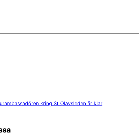
turambassadören kring St Olavsleden är klar
ssa