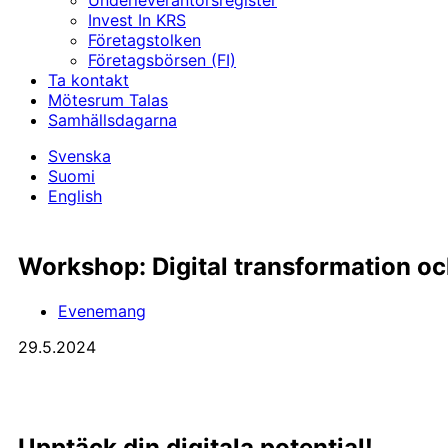
Underleverantörs­register
Invest In KRS
Företagstolken
Företagsbörsen (FI)
Ta kontakt
Mötesrum Talas
Samhällsdagarna
Svenska
Suomi
English
Workshop: Digital transfor­mation oc
Evenemang
29.5.2024
Upptäck din digitala potential!