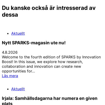
Du kanske också är intresserad av
dessa
Aktuellt
Nytt SPARKS-magasin ute nu!
4.8.2026
Welcome to the fourth edition of SPARKS by Innovation
Boost! In this issue, we explore how research,
collaboration and innovation can create new
opportunities for…
Nytt
Läs mera
SPARKS-
magasin
Aktuellt
ute
nu!
Irjala: Samhällsdagarna har numera en given
plats