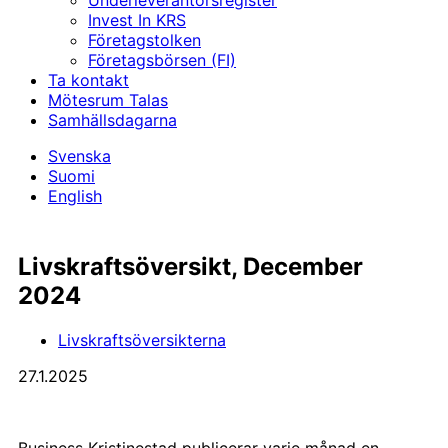
Underleverantörs­register
Invest In KRS
Företagstolken
Företagsbörsen (FI)
Ta kontakt
Mötesrum Talas
Samhällsdagarna
Svenska
Suomi
English
­Livskraft­s­översikt, December
2024
Livskraftsöversikterna
27.1.2025
Business Kristinestad publicerar varje månad en