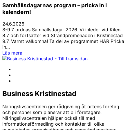
Samhällsdagarnas program – pricka in i
kalendern!
24.6.2026
8-9.7 ordnas Samhällsdagar 2026. Vi inleder vid Kilen
8.7 och fortsätter vid Strandpromenaden i Kristinestad
9.7. Varmt välkomna! Ta del av programmet HÄR Pricka
in…
Samhällsdagarnas
Läs mera
program
–
Facebook
pricka
Instagram
in
LinkedIn
i
kalendern!
Business Kristinestad
Näringslivscentralen ger rådgivning åt ortens företag
och personer som planerar att bli företagare.
Näringslivscentralen hjälper också till med
informationsförmedling och kontakter till olika
myndigheter, organisationer och samarbetspartners.