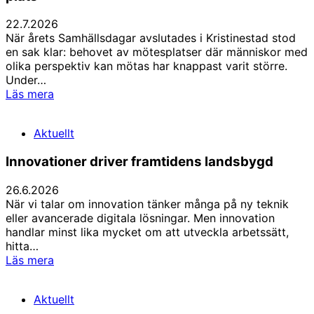
22.7.2026
När årets Samhällsdagar avslutades i Kristinestad stod
en sak klar: behovet av mötesplatser där människor med
olika perspektiv kan mötas har knappast varit större.
Under…
Irjala:
Läs mera
Samhällsdagarna
har
Aktuellt
numera
en
Innovationer driver framtidens landsbygd
given
plats
26.6.2026
När vi talar om innovation tänker många på ny teknik
eller avancerade digitala lösningar. Men innovation
handlar minst lika mycket om att utveckla arbetssätt,
hitta…
Innovationer
Läs mera
driver
framtidens
Aktuellt
landsbygd