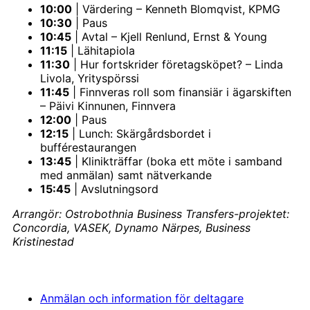
10:00
| Värdering – Kenneth Blomqvist, KPMG
10:30
| Paus
10:45
| Avtal – Kjell Renlund, Ernst & Young
11:15
| Lähitapiola
11:30
| Hur fortskrider företagsköpet? – Linda
Livola, Yrityspörssi
11:45
| Finnveras roll som finansiär i ägarskiften
– Päivi Kinnunen, Finnvera
12:00
| Paus
12:15
| Lunch: Skärgårdsbordet i
bufférestaurangen
13:45
| Klinikträffar (boka ett möte i samband
med anmälan) samt nätverkande
15:45
| Avslutningsord
Arrangör: Ostrobothnia Business Transfers-projektet:
Concordia, VASEK, Dynamo Närpes, Business
Kristinestad
Anmälan och information för deltagare