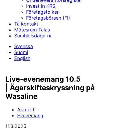
Underleverantörs­register
Invest In KRS
Företagstolken
Företagsbörsen (FI)
Ta kontakt
Mötesrum Talas
Samhällsdagarna
Svenska
Suomi
English
­­­­­­Live-evene­mang 10.5
| Ägarskiftes­kryssning på
Wasaline
Aktuellt
Evenemang
11.3.2025