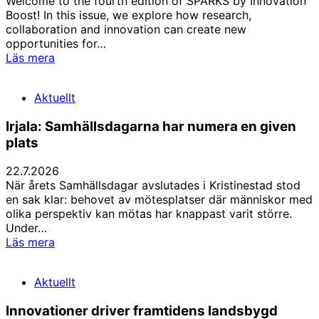
Welcome to the fourth edition of SPARKS by Innovation
Boost! In this issue, we explore how research,
collaboration and innovation can create new
opportunities for…
Nytt
Läs mera
SPARKS-
magasin
Aktuellt
ute
nu!
Irjala: Samhällsdagarna har numera en given
plats
22.7.2026
När årets Samhällsdagar avslutades i Kristinestad stod
en sak klar: behovet av mötesplatser där människor med
olika perspektiv kan mötas har knappast varit större.
Under…
Irjala:
Läs mera
Samhällsdagarna
har
Aktuellt
numera
en
Innovationer driver framtidens landsbygd
given