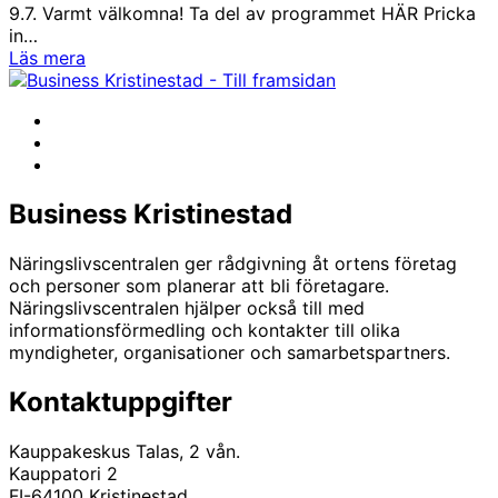
9.7. Varmt välkomna! Ta del av programmet HÄR Pricka
in…
Samhällsdagarnas
Läs mera
program
–
Facebook
pricka
Instagram
in
LinkedIn
i
kalendern!
Business Kristinestad
Näringslivscentralen ger rådgivning åt ortens företag
och personer som planerar att bli företagare.
Näringslivscentralen hjälper också till med
informationsförmedling och kontakter till olika
myndigheter, organisationer och samarbetspartners.
Kontaktuppgifter
Kauppakeskus Talas, 2 vån.
Kauppatori 2
FI-64100 Kristinestad