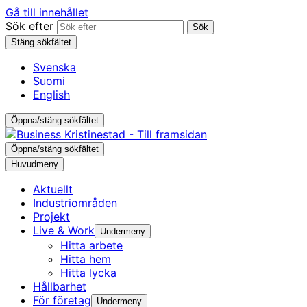
Gå till innehållet
Sök efter
Sök
Stäng sökfältet
Svenska
Suomi
English
Öppna/stäng sökfältet
Öppna/stäng sökfältet
Huvudmeny
Aktuellt
Industri­områden
Projekt
Live & Work
Undermeny
Hitta arbete
Hitta hem
Hitta lycka
Hållbarhet
För företag
Undermeny