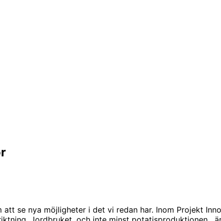
r
att se nya möjligheter i det vi redan har. Inom Projekt Innova
riktning. Jordbruket, och inte minst potatisproduktionen, ä