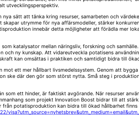
alt utvecklingsperspektiv.
m nya sätt att tänka kring resurser, samarbeten och värdek
Det skapar utrymme för nya affärsmodeller, stärker konkurren
sproduktion innebär detta möjligheter att förädla mer lokal
a som katalysator mellan näringsliv, forskning och samhäll
tion och ny kunskap. Att vidareutveckla potatisens användni
raft kan omsättas i praktiken och samtidigt bidra till ökad 
en mot ett mer hållbart livsmedelssystem. Genom att bygg
on ske där den gör som störst nytta. Små steg i produktion
e än som ett hinder, är faktiskt avgörande. När resurser a
sammanhang som projekt Innovation Boost bidrar till att stä
 från potatisproduktion kan bidra till ökad hållbarhet finns 
39322/visa?utm_source=nyhetsbrev&utm_medium=email&ut