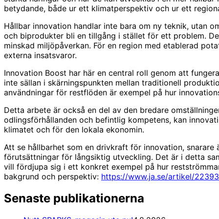
betydande, både ur ett klimatperspektiv och ur ett region
Hållbar innovation handlar inte bara om ny teknik, utan o
och biprodukter bli en tillgång i stället för ett problem. 
minskad miljöpåverkan. För en region med etablerad potati
externa insatsvaror.
Innovation Boost har här en central roll genom att funger
inte sällan i skärningspunkten mellan traditionell produk
användningar för restflöden är exempel på hur innovationsk
Detta arbete är också en del av den bredare omställning
odlingsförhållanden och befintlig kompetens, kan innovati
klimatet och för den lokala ekonomin.
Att se hållbarhet som en drivkraft för innovation, snarar
förutsättningar för långsiktig utveckling. Det är i detta 
vill fördjupa sig i ett konkret exempel på hur restströmmar
bakgrund och perspektiv:
https://www.ja.se/artikel/22
Senaste publikationerna