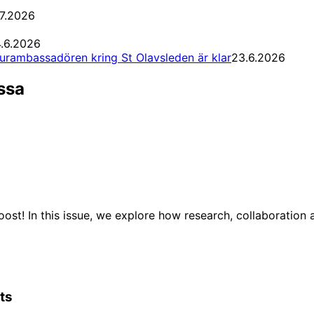
7.2026
.6.2026
turambassadören kring St Olavsleden är klar
23.6.2026
ssa
ost! In this issue, we explore how research, collaboration
ts