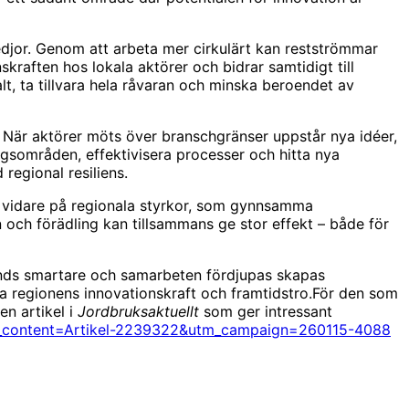
edjor. Genom att arbeta mer cirkulärt kan restströmmar
skraften hos lokala aktörer och bidrar samtidigt till
t, ta tillvara hela råvaran och minska beroendet av
e. När aktörer möts över branschgränser uppstår nya idéer,
ngsområden, effektivisera processer och hitta nya
regional resiliens.
a vidare på regionala styrkor, som gynnsamma
 och förädling kan tillsammans ge stor effekt – både för
nvänds smartare och samarbeten fördjupas skapas
rka regionens innovationskraft och framtidstro.För den som
en artikel i
Jordbruksaktuellt
som ger intressant
m_content=Artikel-2239322&utm_campaign=260115-4088