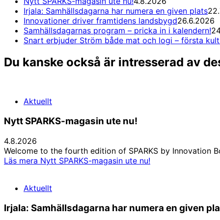
Nytt SPARKS-magasin ute nu!
4.8.2026
Irjala: Samhällsdagarna har numera en given plats
22.
Innovationer driver framtidens landsbygd
26.6.2026
Samhällsdagarnas program – pricka in i kalendern!
24
Snart erbjuder Ström både mat och logi – första kul
Du kanske också är intresserad av de
Aktuellt
Nytt SPARKS-magasin ute nu!
4.8.2026
Welcome to the fourth edition of SPARKS by Innovation Bo
Läs mera
Nytt SPARKS-magasin ute nu!
Aktuellt
Irjala: Samhällsdagarna har numera en given pla