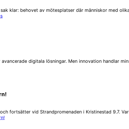
n sak klar: behovet av mötesplatser där människor med oli
ts
r avancerade digitala lösningar. Men innovation handlar min
rn!
7 och fortsätter vid Strandpromenaden i Kristinestad 9.7. 
rn!