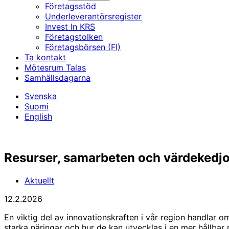
Företagsstöd
Underleverantörs­register
Invest In KRS
Företagstolken
Företagsbörsen (FI)
Ta kontakt
Mötesrum Talas
Samhällsdagarna
Svenska
Suomi
English
Resurser, samarbeten och värdekedjo
Aktuellt
12.2.2026
En viktig del av innovationskraften i vår region handlar om 
starka näringar och hur de kan utvecklas i en mer hållbar 