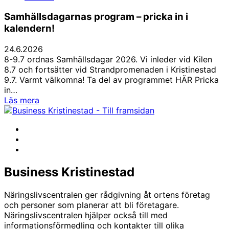
Samhällsdagarnas program – pricka in i
kalendern!
24.6.2026
8-9.7 ordnas Samhällsdagar 2026. Vi inleder vid Kilen
8.7 och fortsätter vid Strandpromenaden i Kristinestad
9.7. Varmt välkomna! Ta del av programmet HÄR Pricka
in…
Samhällsdagarnas
Läs mera
program
–
Facebook
pricka
Instagram
in
LinkedIn
i
kalendern!
Business Kristinestad
Näringslivscentralen ger rådgivning åt ortens företag
och personer som planerar att bli företagare.
Näringslivscentralen hjälper också till med
informationsförmedling och kontakter till olika