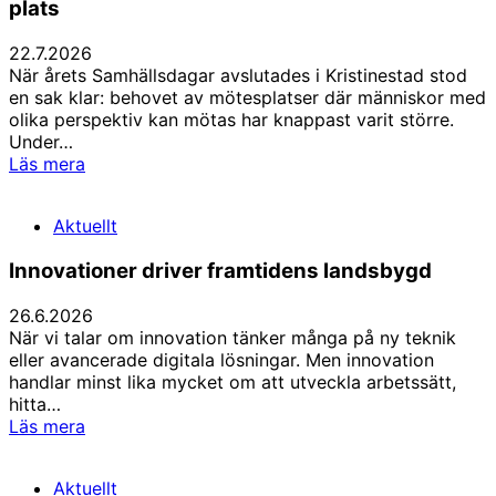
plats
22.7.2026
När årets Samhällsdagar avslutades i Kristinestad stod
en sak klar: behovet av mötesplatser där människor med
olika perspektiv kan mötas har knappast varit större.
Under…
Irjala:
Läs mera
Samhällsdagarna
har
Aktuellt
numera
en
Innovationer driver framtidens landsbygd
given
plats
26.6.2026
När vi talar om innovation tänker många på ny teknik
eller avancerade digitala lösningar. Men innovation
handlar minst lika mycket om att utveckla arbetssätt,
hitta…
Innovationer
Läs mera
driver
framtidens
Aktuellt
landsbygd