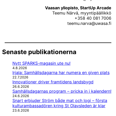
Vaasan yliopisto, StartUp Arcade
Teemu Närvä, myyntipäällikkö
+358 40 081 7006
teemu.narva@uwasa.fi
Senaste publikationerna
Nytt SPARKS-magasin ute nu!
4.8.2026
Irjala: Samhällsdagarna har numera en given plats
22.7.2026
Innovationer driver framtidens landsbygd
26.6.2026
Samhällsdagarnas program – pricka in i kalendern!
24.6.2026
Snart erbjuder Ström både mat och logi – första
kulturambassadören kring St Olavsleden är klar
23.6.2026