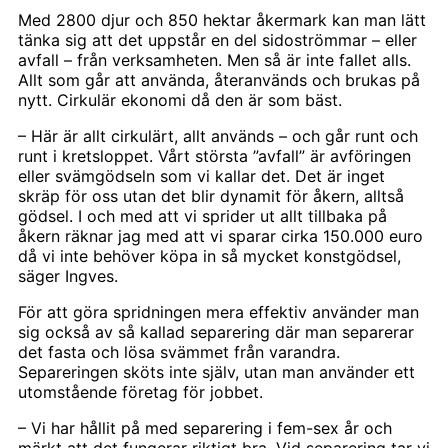
Med 2800 djur och 850 hektar åkermark kan man lätt
tänka sig att det uppstår en del sidoströmmar – eller
avfall – från verksamheten. Men så är inte fallet alls.
Allt som går att använda, återanvänds och brukas på
nytt. Cirkulär ekonomi då den är som bäst.
– Här är allt cirkulärt, allt används – och går runt och
runt i kretsloppet. Vårt största ”avfall” är avföringen
eller svämgödseln som vi kallar det. Det är inget
skräp för oss utan det blir dynamit för åkern, alltså
gödsel. I och med att vi sprider ut allt tillbaka på
åkern räknar jag med att vi sparar cirka 150.000 euro
då vi inte behöver köpa in så mycket konstgödsel,
säger Ingves.
För att göra spridningen mera effektiv använder man
sig också av så kallad separering där man separerar
det fasta och lösa svämmet från varandra.
Separeringen sköts inte själv, utan man använder ett
utomstående företag för jobbet.
– Vi har hållit på med separering i fem-sex år och
märkt att det fungerar riktigt bra. Vid separering tar vi