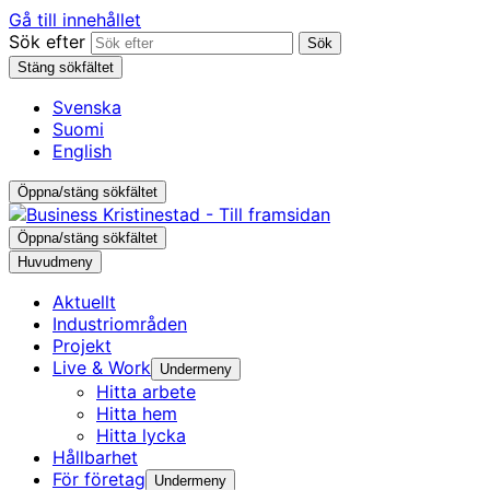
Gå till innehållet
Sök efter
Sök
Stäng sökfältet
Svenska
Suomi
English
Öppna/stäng sökfältet
Öppna/stäng sökfältet
Huvudmeny
Aktuellt
Industri­områden
Projekt
Live & Work
Undermeny
Hitta arbete
Hitta hem
Hitta lycka
Hållbarhet
För företag
Undermeny