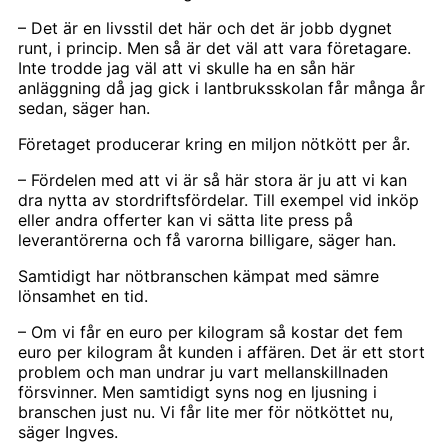
– Det är en livsstil det här och det är jobb dygnet
runt, i princip. Men så är det väl att vara företagare.
Inte trodde jag väl att vi skulle ha en sån här
anläggning då jag gick i lantbruksskolan får många år
sedan, säger han.
Företaget producerar kring en miljon nötkött per år.
– Fördelen med att vi är så här stora är ju att vi kan
dra nytta av stordriftsfördelar. Till exempel vid inköp
eller andra offerter kan vi sätta lite press på
leverantörerna och få varorna billigare, säger han.
Samtidigt har nötbranschen kämpat med sämre
lönsamhet en tid.
– Om vi får en euro per kilogram så kostar det fem
euro per kilogram åt kunden i affären. Det är ett stort
problem och man undrar ju vart mellanskillnaden
försvinner. Men samtidigt syns nog en ljusning i
branschen just nu. Vi får lite mer för nötköttet nu,
säger Ingves.