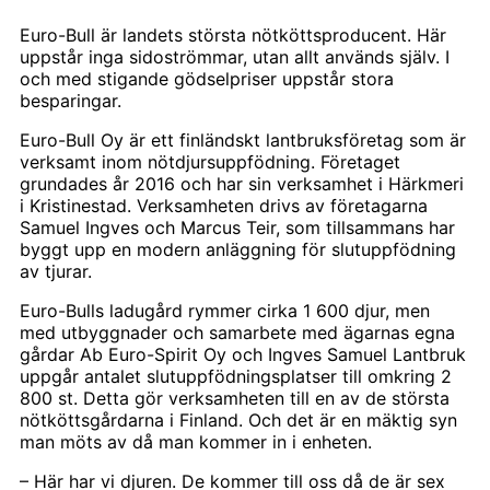
Euro-Bull är landets största nötköttsproducent. Här
uppstår inga sidoströmmar, utan allt används själv. I
och med stigande gödselpriser uppstår stora
besparingar.
Euro-Bull Oy är ett finländskt lantbruksföretag som är
verksamt inom nötdjursuppfödning. Företaget
grundades år 2016 och har sin verksamhet i Härkmeri
i Kristinestad. Verksamheten drivs av företagarna
Samuel Ingves och Marcus Teir, som tillsammans har
byggt upp en modern anläggning för slutuppfödning
av tjurar.
Euro-Bulls ladugård rymmer cirka 1 600 djur, men
med utbyggnader och samarbete med ägarnas egna
gårdar Ab Euro-Spirit Oy och Ingves Samuel Lantbruk
uppgår antalet slutuppfödningsplatser till omkring 2
800 st. Detta gör verksamheten till en av de största
nötköttsgårdarna i Finland. Och det är en mäktig syn
man möts av då man kommer in i enheten.
– Här har vi djuren. De kommer till oss då de är sex