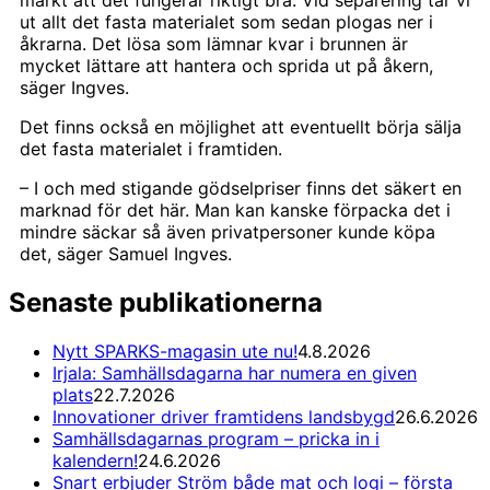
ut allt det fasta materialet som sedan plogas ner i
åkrarna. Det lösa som lämnar kvar i brunnen är
mycket lättare att hantera och sprida ut på åkern,
säger Ingves.
Det finns också en möjlighet att eventuellt börja sälja
det fasta materialet i framtiden.
– I och med stigande gödselpriser finns det säkert en
marknad för det här. Man kan kanske förpacka det i
mindre säckar så även privatpersoner kunde köpa
det, säger Samuel Ingves.
Senaste publikationerna
Nytt SPARKS-magasin ute nu!
4.8.2026
Irjala: Samhällsdagarna har numera en given
plats
22.7.2026
Innovationer driver framtidens landsbygd
26.6.2026
Samhällsdagarnas program – pricka in i
kalendern!
24.6.2026
Snart erbjuder Ström både mat och logi – första