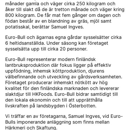
månader gamla och väger cirka 250 kilogram och
åker till slakt då de är tretton månade och väger kring
800 kilogram. De får mat fem gånger om dagen och
födan består av en blandning av gräs, mjöl samt
potatisskal, berättar Samuel Ingves.
Euro-Bull och ägarnas egna gårdar sysselsätter cirka
6 heltidsanställda. Under säsong kan företaget
sysselsätta upp till cirka 20 personer.
Euro-Bull representerar modern finländsk
lantbruksproduktion där fokus ligger på effektiv
uppfödning, inhemsk köttproduktion, djurens
välbefinnande och utveckling av gårdsverksamheten.
Företaget producerar inhemskt nötkött av hög
kvalitet för den finländska marknaden och levererar
slaktdjur till HKFoods. Euro-Bull bidrar samtidigt till
den lokala ekonomin och till att upprätthålla
livskraften på landsbygden i Österbotten.
Vi träffar en av företagarna, Samuel Ingves, vid Euro-
Bulls imponerande anläggning som finns mellan
Härkmeri och Skaftung.