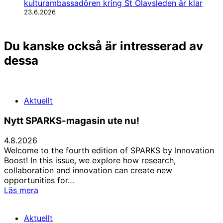
kulturambassadören kring St Olavsleden är klar
23.6.2026
Du kanske också är intresserad av
dessa
Aktuellt
Nytt SPARKS-magasin ute nu!
4.8.2026
Welcome to the fourth edition of SPARKS by Innovation
Boost! In this issue, we explore how research,
collaboration and innovation can create new
opportunities for…
Nytt
Läs mera
SPARKS-
magasin
Aktuellt
ute