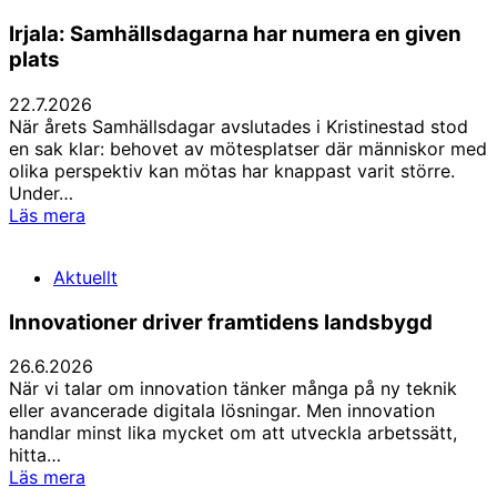
nu!
Irjala: Samhällsdagarna har numera en given
plats
22.7.2026
När årets Samhällsdagar avslutades i Kristinestad stod
en sak klar: behovet av mötesplatser där människor med
olika perspektiv kan mötas har knappast varit större.
Under…
Irjala:
Läs mera
Samhällsdagarna
har
Aktuellt
numera
en
Innovationer driver framtidens landsbygd
given
plats
26.6.2026
När vi talar om innovation tänker många på ny teknik
eller avancerade digitala lösningar. Men innovation
handlar minst lika mycket om att utveckla arbetssätt,
hitta…
Innovationer
Läs mera