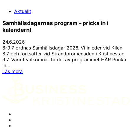
driver
framtidens
Aktuellt
landsbygd
Samhällsdagarnas program – pricka in i
kalendern!
24.6.2026
8-9.7 ordnas Samhällsdagar 2026. Vi inleder vid Kilen
8.7 och fortsätter vid Strandpromenaden i Kristinestad
9.7. Varmt välkomna! Ta del av programmet HÄR Pricka
in…
Samhällsdagarnas
Läs mera
program
–
pricka
in
i
kalendern!
Facebook
Instagram
LinkedIn