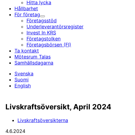
Hitta lycka
Hållbarhet
För företag
Undermeny
Företagsstöd
Underleverantörs­register
Invest In KRS
Företagstolken
Företagsbörsen (FI)
Ta kontakt
Mötesrum Talas
Samhällsdagarna
Svenska
Suomi
English
­Livskrafts­översikt, April 2024
Livskraftsöversikterna
4.6.2024