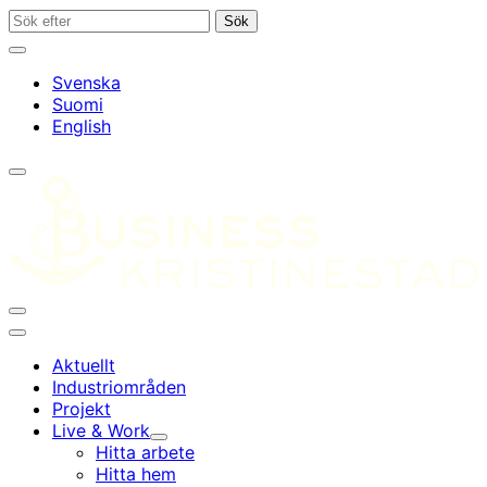
Gå
Sök
Sök
till
efter
Stäng
innehållet
sökfältet
Svenska
Suomi
English
Öppna/stäng
sökfältet
Öppna/stäng
sökfältet
Huvudmeny
Aktuellt
Industri­områden
Projekt
Live & Work
Undermeny
Hitta arbete
Hitta hem